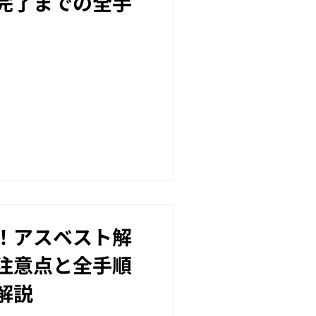
完了までの全手
！アスベスト解
注意点と全手順
解説