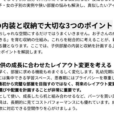
子・女の子別の実例や狭い部屋の悩みも解決し、真似したいア
屋の内装と収納で大切な3つのポイント
おしゃれな空間にするだけではうまくいきません。お子さんの
きる」を育む収納の仕組み。これらを総合的に考えることが、
る鍵となります。ここでは、子供部屋の内装と収納を計画する
なポイントを解説します。
1 子供の成長に合わせたレイアウト変更を考える
早く、部屋に求める機能もめまぐるしく変化します。乳幼児期
には集中できる学習スペース、思春期にはプライバシーを尊重
最初から完璧な部屋を目指すのではなく、将来のレイアウト変
選びや配置を計画することが非常に重要です。
として使い、成長したら机と組み合わせるなど、パーツを買い
具は、長期的に見てコストパフォーマンスにも優れています。
軟に対応できる空間作りを心がけましょう。