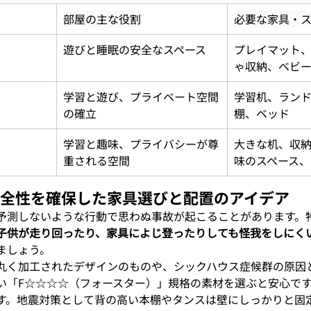
部屋の主な役割
必要な家具・ス
遊びと睡眠の安全なスペース
プレイマット
ゃ収納、ベビ
学習と遊び、プライベート空間
学習机、ラン
の確立
棚、ベッド
学習と趣味、プライバシーが尊
大きな机、収
重される空間
味のスペース、
2 安全性を確保した家具選びと配置のアイデア
予測しないような行動で思わぬ事故が起こることがあります。
子供が走り回ったり、家具によじ登ったりしても怪我をしにく
ましょう。
丸く加工されたデザインのものや、シックハウス症候群の原因
い「F☆☆☆☆（フォースター）」規格の素材を選ぶと安心で
す。地震対策として背の高い本棚やタンスは壁にしっかりと固