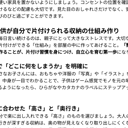
硬い家具を置かないようにしましょう。コンセントの位置を確
けるなどの配慮も大切です。見た目のおしゃれさだけでなく、
びのびと過ごすことができます。
3 子供が自分で片付けられる収納の仕組み作り
毎日言い続けるのは、親子にとって大きなストレスです。大切
片付けができる「仕組み」を部屋の中に作ってあげること。
「
作ることが、片付け習慣を身につけ、自立心を育む第一歩
にな
ングで「どこに何をしまうか」を明確に
さなお子さんには、おもちゃや洋服の「写真」や「イラスト」
。中身が一目でわかることで、子供はゲーム感覚でモノを元の
るようになったら、ひらがなやカタカナのラベルにステップア
目線に合わせた「高さ」と「奥行き」
分で楽に出し入れできる「高さ」のものを選びましょう。大人
行きが深すぎる収納は、奥の物が見えなくなり取り出しにくく