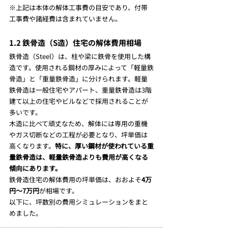
※上記は本体の解体工事費の目安であり、付帯
工事費や諸経費は含まれていません。
1.2 鉄骨造（S造）住宅の解体費用相場
鉄骨造（Steel）は、柱や梁に鉄骨を使用した構
造です。使用される鋼材の厚みによって「軽量鉄
骨造」と「重量鉄骨造」に分けられます。軽量
鉄骨造は一般住宅やアパート、重量鉄骨造は3階
建て以上の住宅やビルなどで採用されることが
多いです。
木造に比べて頑丈なため、解体には専用の重機
やガス切断などの工程が必要となり、坪単価は
高くなります。
特に、厚い鋼材が使われている重
量鉄骨造は、軽量鉄骨造よりも費用が高くなる
傾向にあります。
鉄骨造住宅の解体費用の坪単価は、おおよそ
4万
円～7万円
が相場です。
以下に、坪数別の費用シミュレーションをまと
めました。