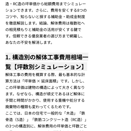
造・RC造の坪単価から総額費用までシミュレー
ションできます。さらに、費用を安くする8つの
コツや、知らないと損する補助金・助成金制度
を徹底解説します。結論、解体費用は複数社へ
の相見積もりと補助金の活用が安くする鍵で
す。信頼できる優良業者の選び方まで網羅し、
あなたの不安を解消します。
1. 構造別の解体工事費用相場一
覧【坪数別シミュレーション】
解体工事の費用を概算する際、最も基本的な計
算方法は「坪単価 × 延床面積」です。しかし、
この坪単価は建物の構造によって大きく異なり
ます。なぜなら、構造が頑丈であるほど解体に
手間と時間がかかり、使用する重機や処分する
廃棄物の種類も変わってくるためです。
ここでは、日本の住宅で一般的な「木造」「鉄
骨造（S造）」「鉄筋コンクリート造（RC造）」
の3つの構造別に、解体費用の坪単価と坪数ごと