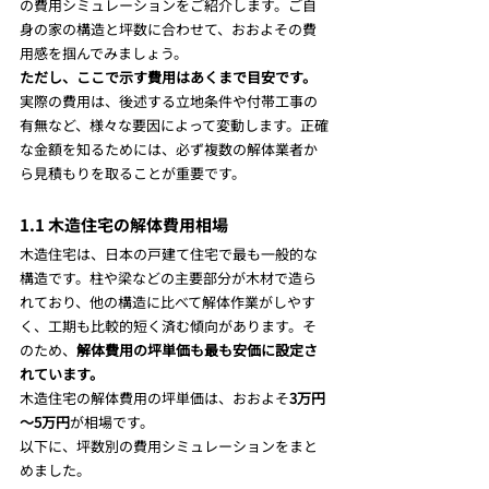
の費用シミュレーションをご紹介します。ご自
身の家の構造と坪数に合わせて、おおよその費
用感を掴んでみましょう。
ただし、ここで示す費用はあくまで目安です。
実際の費用は、後述する立地条件や付帯工事の
有無など、様々な要因によって変動します。正確
な金額を知るためには、必ず複数の解体業者か
ら見積もりを取ることが重要です。
1.1 木造住宅の解体費用相場
木造住宅は、日本の戸建て住宅で最も一般的な
構造です。柱や梁などの主要部分が木材で造ら
れており、他の構造に比べて解体作業がしやす
く、工期も比較的短く済む傾向があります。そ
のため、
解体費用の坪単価も最も安価に設定さ
れています。
木造住宅の解体費用の坪単価は、おおよそ
3万円
～5万円
が相場です。
以下に、坪数別の費用シミュレーションをまと
めました。