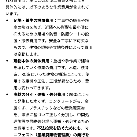
れる費用は、主にこの本体工事費を指します。
具体的には、以下のような作業費用が含まれて
います。
足場・養生の設置費用：
工事中の騒音や粉
塵の飛散を防ぎ、近隣への影響を最小限に
抑えるための足場や防音・防塵シートの設
置・撤去費用です。安全な工事に不可欠な
もので、建物の規模や立地条件によって費用
は変動します。
建物本体の解体費用：
重機や手作業で建物
を壊していく作業の費用です。木造、鉄骨
造、RC造といった建物の構造によって、使
用する重機や工法、工期が異なるため、費
用も変わってきます。
廃材の分別・運搬・処分費用：
解体によっ
て発生した木くず、コンクリートがら、金
属くず、プラスチックなどの産業廃棄物
を、法律に基づいて正しく分別し、中間処
理施設や最終処分場へ運搬・処分するため
の費用です。
不法投棄を防ぐためにも、マ
ニフェスト（産業廃棄物管理票）の発行を