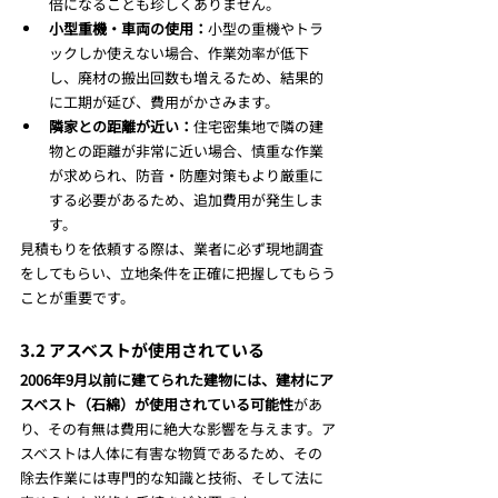
倍になることも珍しくありません。
小型重機・車両の使用：
小型の重機やトラ
ックしか使えない場合、作業効率が低下
し、廃材の搬出回数も増えるため、結果的
に工期が延び、費用がかさみます。
隣家との距離が近い：
住宅密集地で隣の建
物との距離が非常に近い場合、慎重な作業
が求められ、防音・防塵対策もより厳重に
する必要があるため、追加費用が発生しま
す。
見積もりを依頼する際は、業者に必ず現地調査
をしてもらい、立地条件を正確に把握してもらう
ことが重要です。
3.2 アスベストが使用されている
2006年9月以前に建てられた建物には、建材にア
スベスト（石綿）が使用されている可能性
があ
り、その有無は費用に絶大な影響を与えます。ア
スベストは人体に有害な物質であるため、その
除去作業には専門的な知識と技術、そして法に