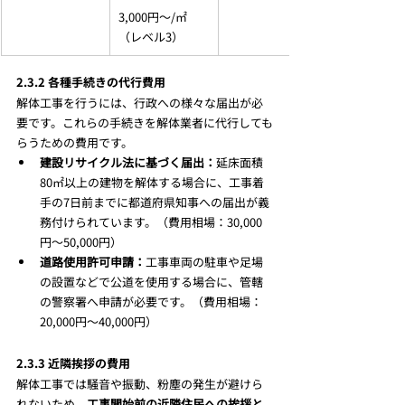
3,000円～/㎡
（レベル3）
2.3.2 各種手続きの代行費用
解体工事を行うには、行政への様々な届出が必
要です。これらの手続きを解体業者に代行しても
らうための費用です。
建設リサイクル法に基づく届出：
延床面積
80㎡以上の建物を解体する場合に、工事着
手の7日前までに都道府県知事への届出が義
務付けられています。（費用相場：30,000
円～50,000円）
道路使用許可申請：
工事車両の駐車や足場
の設置などで公道を使用する場合に、管轄
の警察署へ申請が必要です。（費用相場：
20,000円～40,000円）
2.3.3 近隣挨拶の費用
解体工事では騒音や振動、粉塵の発生が避けら
れないため、
工事開始前の近隣住民への挨拶と