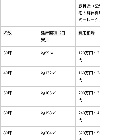
鉄骨造（S造）住
宅の解体費用シ
ミュレーション
坪数
延床面積（目
費用相場
安）
30坪
約99㎡
120万円～210万
円
40坪
約132㎡
160万円～280万
円
50坪
約165㎡
200万円～350万
円
60坪
約198㎡
240万円～420万
円
80坪
約264㎡
320万円～560万
円