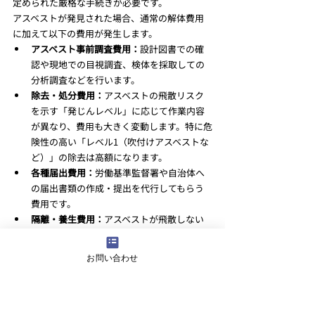
定められた厳格な手続きが必要です。
アスベストが発見された場合、通常の解体費用
に加えて以下の費用が発生します。
アスベスト事前調査費用：
設計図書での確
認や現地での目視調査、検体を採取しての
分析調査などを行います。
除去・処分費用：
アスベストの飛散リスク
を示す「発じんレベル」に応じて作業内容
が異なり、費用も大きく変動します。特に危
険性の高い「レベル1（吹付けアスベストな
ど）」の除去は高額になります。
各種届出費用：
労働基準監督署や自治体へ
の届出書類の作成・提出を代行してもらう
費用です。
隔離・養生費用：
アスベストが飛散しない
ように、作業場所をシートで厳重に隔離す
るための費用です。
お問い合わせ
アスベストの除去費用は、レベルや範囲によって
数万円から数百万円に及ぶこともあります。古
い建物の解体を検討している場合は、アスベス
トの存在を念頭に置いて資金計画を立てる必要