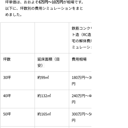
坪単価は、おおよそ
6万円～10万円
が相場です。
以下に、坪数別の費用シミュレーションをまと
めました。
鉄筋コンクリー
ト造（RC造）住
宅の解体費用シ
ミュレーション
坪数
延床面積（目
費用相場
安）
30坪
約99㎡
180万円～300万
円
40坪
約132㎡
240万円～400万
円
50坪
約165㎡
300万円～500万
円