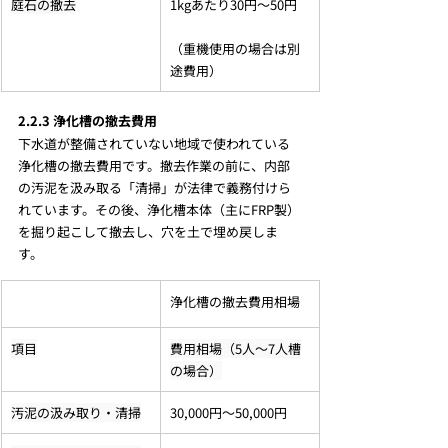
庭石の撤去
1kgあたり30円～50円
（重機使用の場合は別
途費用）
2.2.3 浄化槽の撤去費用
下水道が整備されていない地域で使われている
浄化槽の撤去費用です。撤去作業の前に、内部
の汚泥を汲み取る「清掃」が法律で義務付けら
れています。その後、浄化槽本体（主にFRP製）
を掘り起こして撤去し、穴を土で埋め戻しま
す。
浄化槽の撤去費用相場
項目
費用相場（5人～7人槽
の場合）
汚泥の汲み取り・清掃
30,000円～50,000円