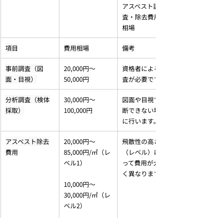
アスベスト調
査・除去費用の
相場
項目
費用相場
備考
事前調査（図
20,000円～
資格者による調
面・目視）
50,000円
査が必要です。
分析調査（検体
30,000円～
図面や目視で判
採取）
100,000円
断できない場合
に行います。
アスベスト除去
20,000円～
飛散性の高さ
費用
85,000円/㎡（レ
（レベル）によ
ベル1）
って費用が大き
く異なります。
10,000円～
30,000円/㎡（レ
ベル2）