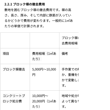
2.2.1 ブロック塀の撤去費用
敷地を囲むブロック塀の撤去費用です。塀の高
さ、長さ、厚み、そして内部に鉄筋が入ってい
るかどうかで費用が変わります。一般的に1㎡あ
たりの単価で計算されます。
ブロック塀の撤
去費用相場
項目
費用相場（1㎡あ
備考
たり）
ブロック塀撤去
5,000円～10,000
手作業での解体
円
か、重機を使う
かで変動しま
す。
コンクリートブ
10,000円～
地域や処分場に
ロック処分費
20,000円（1㎥あ
よって異なりま
たり）
す。