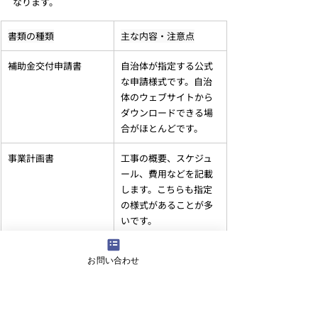
なります。
書類の種類
主な内容・注意点
補助金交付申請書
自治体が指定する公式
な申請様式です。自治
体のウェブサイトから
ダウンロードできる場
合がほとんどです。
事業計画書
工事の概要、スケジュ
ール、費用などを記載
します。こちらも指定
の様式があることが多
いです。
工事費用の見積書の写
複数の専門業者から取
お問い合わせ
し
得した見積書の提出を
求められる場合があり
ます。内訳が詳細に記
載されているものが必