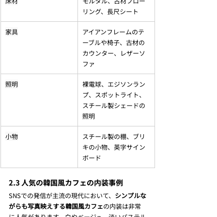
床材
モルタル、古材フロー
リング、長尺シート
家具
アイアンフレームのテ
ーブルや椅子、古材の
カウンター、レザーソ
ファ
照明
裸電球、エジソンラン
プ、スポットライト、
スチール製シェードの
照明
小物
スチール製の棚、ブリ
キの小物、英字サイン
ボード
2.3 人気の韓国風カフェの内装事例
SNSでの発信が主流の現代において、
シンプルな
がらも写真映えする韓国風カフェ
の内装は非常
に人気があります。白やベージュ、淡いパステル