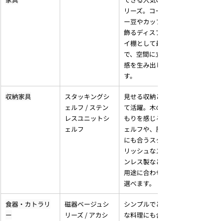
リーズ。コーヒ
ー豆やカップを
飾るディスプレ
イ棚として最適
で、空間に立体
感を生み出しま
す。
収納家具
スタッキングシ
見せる収納とし
ェルフ / ステン
て活躍。木の温
レスユニットシ
もりを感じるシ
ェルフ
ェルフや、厨房
にも合うスタイ
リッシュなステ
ンレス製など、
用途に合わせて
選べます。
食器・カトラリ
磁器ベージュシ
シンプルでどん
ー
リーズ / アカシ
な料理にも合う