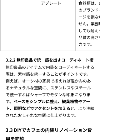
アプレート
食器類は、お店
のブランドイメ
ージを損ないま
せん。業務用と
しても耐えうる
品質の高さも魅
力です。
3.2.2 無印良品で統一感を出すコーディネート術
無印良品のアイテムで内装をコーディネートする
際は、素材感を統一することがポイントです。
例えば、オーク材の家具で揃えれば温かみのあ
るナチュラルな空間に、ステンレスやスチール
で統一すればシャープでモダンな印象になりま
す。
ベースをシンプルに整え、観葉植物やアー
ト、照明などでアクセントを加える
と、より洗練
されたおしゃれな空間に仕上がります。
3.3 DIYでカフェの内装リノベーション費
用を節約