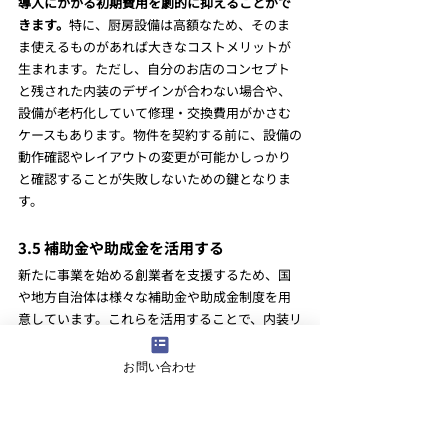
導入にかかる初期費用を劇的に抑えることがで
きます。
特に、厨房設備は高額なため、そのま
ま使えるものがあれば大きなコストメリットが
生まれます。ただし、自分のお店のコンセプト
と残された内装のデザインが合わない場合や、
設備が老朽化していて修理・交換費用がかさむ
ケースもあります。物件を契約する前に、設備の
動作確認やレイアウトの変更が可能かしっかり
と確認することが失敗しないための鍵となりま
す。
3.5 補助金や助成金を活用する
新たに事業を始める創業者を支援するため、国
や地方自治体は様々な補助金や助成金制度を用
意しています。これらを活用することで、内装リ
ノベーションにかかる費用負担を軽減できま
す。代表的なものに、販路開拓等の経費を一部
お問い合わせ
補助する「小規模事業者持続化補助金」や、各
自治体が独自に行う「創業支援助成金」などが
あります。
これらの制度は返済不要の資金であ