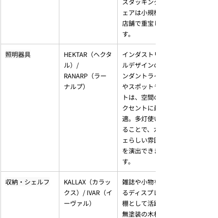
スタッキングチ
ェアは小規模な
店舗で重宝しま
す。
照明器具
HEKTAR（ヘクタ
インダストリア
ル）/ 
ルデザインのペ
RANARP（ラー
ンダントライト
ナルプ）
やスポットライ
トは、空間のア
クセントに最
適。多灯使いす
ることで、カフ
ェらしい雰囲気
を演出できま
す。
収納・シェルフ
KALLAX（カラッ
雑誌や小物を飾
クス）/ IVAR（イ
るディスプレイ
ーヴァル）
棚として活躍。
無塗装の木材シ