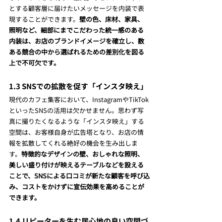
とする顧客層に届けたいメッセージを内装で表
現することができます。
壁の色、床材、家具、
照明など、細部にまでこだわった統一感のある
内装は、お店のブランドイメージを確立し、数
ある競合の中から選ばれるための差別化を図る
上で不可欠です。
1.3 SNSでの拡散を促す「インスタ映え」
現代のカフェ集客において、InstagramやTikTok
といったSNSの活用は欠かせません。思わず写
真に撮りたくなるような「インスタ映え」する
空間は、お客様自身が広告塔となり、お店の情
報を拡散してくれる絶好の機会を生み出しま
す。
特徴的なデザインの壁、おしゃれな照明、
美しい盛り付けが映えるテーブルなどを設える
ことで、SNSによる口コミが新たな顧客を呼び込
み、コストをかけずに宣伝効果を高めることが
できます。
1.4 リピーターを生む居心地の良い空間づ