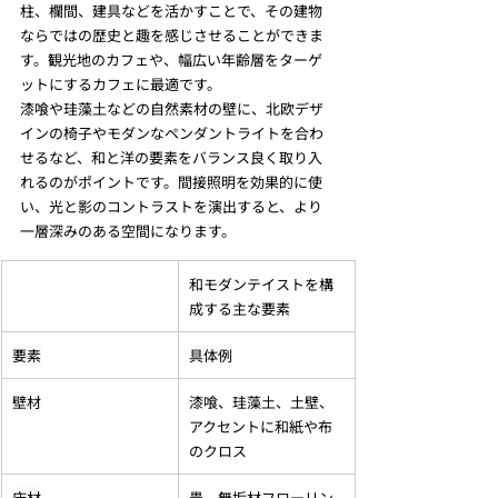
柱、欄間、建具などを活かすことで、その建物
ならではの歴史と趣を感じさせることができま
す。観光地のカフェや、幅広い年齢層をターゲ
ットにするカフェに最適です。
漆喰や珪藻土などの自然素材の壁に、北欧デザ
インの椅子やモダンなペンダントライトを合わ
せるなど、和と洋の要素をバランス良く取り入
れるのがポイントです。間接照明を効果的に使
い、光と影のコントラストを演出すると、より
一層深みのある空間になります。
和モダンテイストを構
成する主な要素
要素
具体例
壁材
漆喰、珪藻土、土壁、
アクセントに和紙や布
のクロス
床材
畳、無垢材フローリン