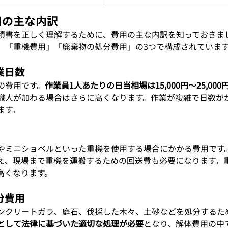
費用の主な内訳
積書を正しく理解するために、費用の主な内訳を知っておきま
」「重機費用」「廃棄物の処分費用」の3つで構成されていま
作業日数
の費用です。
作業員1人あたりの日当相場は15,000円～25,000
職人が加わる場合はさらに高くなります。作業が複雑で日数が
ます。
やミニショベルといった重機を使用する場合にかかる費用です
え、現場まで重機を運搬するための回送費も必要になります。
高くなります。
処分費用
ンクリートガラ、庭石、伐採した木々、土砂などを処分するた
として法律に基づいた適切な処理が必要
となり、解体費用の中