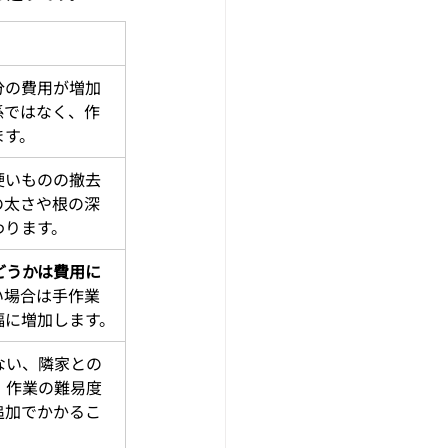
分の費用が増加
係ではなく、作
ます。
硬いものの撤去
の太さや根の深
わります。
どうかは費用に
い場合は手作業
幅に増加します。
ない、隣家との
、作業の難易度
追加でかかるこ