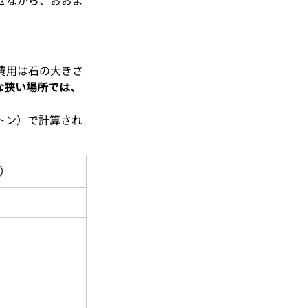
費用は石の大きさ
な狭い場所では、
トン）で計算され
）