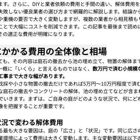
ます。さらに、DIYと業者依頼の費用と手間の違い、解体費用を
失敗しない優良業者の選び方まで網羅的に解説します。結論か
や重機の要否で大きく変動しますが、複数の業者から相見積も
ことで大幅にコストを削減できます。この記事を最後まで読め
その適正な費用が明確になります。
体にかかる費用の全体像と相場
ても、その内容は庭石の撤去から池の埋め立て、物置の解体ま
一概に「いくら」と言えるものではなく、
数万円で済む小規模な
工事まで大きな幅があります。
伐採や小さな物置の撤去だけであれば5万円～10万円程度で済
な庭石の撤去やコンクリートの解体、池の埋め立てなどが含まれ
んでいきます。まずは、ご自身の庭がどのような状況で、何にど
像を把握することが重要です。
や状況で変わる解体費用
る最も大きな要因は、庭の「広さ」と「状況」です。同じ広さ
業環境によって費用は大きく変動します。主な変動要因は以下