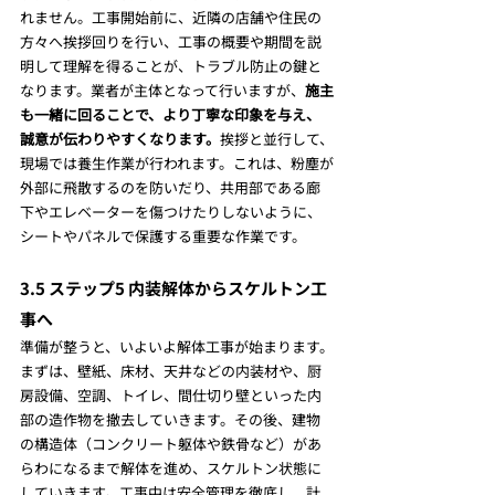
れません。工事開始前に、近隣の店舗や住民の
方々へ挨拶回りを行い、工事の概要や期間を説
明して理解を得ることが、トラブル防止の鍵と
なります。業者が主体となって行いますが、
施主
も一緒に回ることで、より丁寧な印象を与え、
誠意が伝わりやすくなります。
挨拶と並行して、
現場では養生作業が行われます。これは、粉塵が
外部に飛散するのを防いだり、共用部である廊
下やエレベーターを傷つけたりしないように、
シートやパネルで保護する重要な作業です。
3.5 ステップ5 内装解体からスケルトン工
事へ
準備が整うと、いよいよ解体工事が始まります。
まずは、壁紙、床材、天井などの内装材や、厨
房設備、空調、トイレ、間仕切り壁といった内
部の造作物を撤去していきます。その後、建物
の構造体（コンクリート躯体や鉄骨など）があ
らわになるまで解体を進め、スケルトン状態に
していきます。工事中は安全管理を徹底し、計