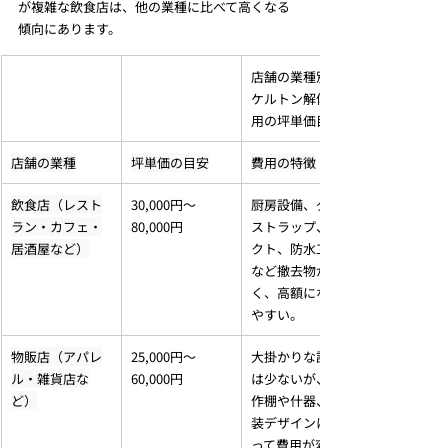
が複雑な飲食店は、他の業種に比べて高くなる
傾向にあります。
店舗の業種別ス
ケルトン解体費
用の坪単価目安
店舗の業種
坪単価の目安
費用の特徴
飲食店（レスト
30,000円～
厨房設備、グリ
ラン・カフェ・
80,000円
ストラップ、ダ
居酒屋など）
クト、防水工事
など撤去物が多
く、高額になり
やすい。
物販店（アパレ
25,000円～
大掛かりな設備
ル・雑貨店な
60,000円
は少ないが、造
ど）
作棚や什器、内
装デザインによ
って費用が変動