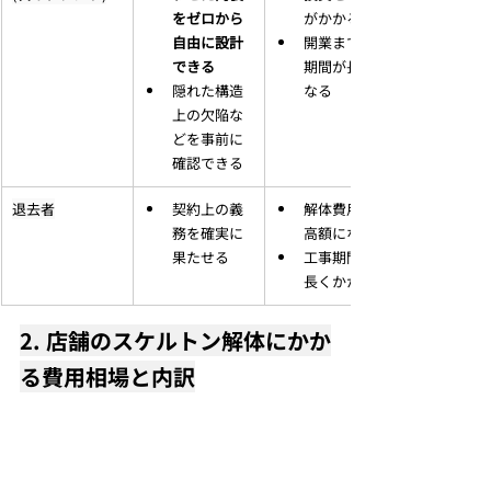
をゼロから
がかかる
自由に設計
開業までの
できる
期間が長く
隠れた構造
なる
上の欠陥な
どを事前に
確認できる
退去者
契約上の義
解体費用が
務を確実に
高額になる
果たせる
工事期間が
長くかかる
2. 店舗のスケルトン解体にかか
る費用相場と内訳