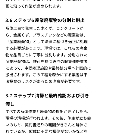
画に沿って作業が進められます。
3.6 ステップ6 産業廃棄物の分別と搬出
解体工事で発生した木くず、コンクリートが
ら、金属くず、プラスチックなどの廃棄物は、
「産業廃棄物」として法律に基づき適正に処理
する必要があります。現場では、これらの廃棄
物を品目ごとに丁寧に分別します。分別された
産業廃棄物は、許可を持つ専門の収集運搬業者
によって、中間処理施設や最終処分場へ計画的に
搬出されます。この工程を疎かにする業者は不
法投棄のリスクがあるため注意が必要です。
3.7 ステップ7 清掃と最終確認および引き
渡し
すべての解体作業と廃棄物の搬出が完了したら、
現場の清掃が行われます。その後、施主が立ち会
いのもと、契約書通りの範囲がきちんと解体さ
れているか、躯体に不要な損傷がないかなどを