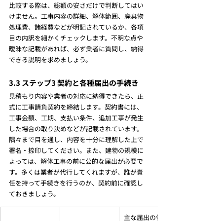
比較する際は、総額の安さだけで判断してはい
けません。工事内容の詳細、解体範囲、廃棄物
処理費、諸経費などが明記されているか、各項
目の内訳を細かくチェックします。不明な点や
曖昧な記載があれば、必ず業者に質問し、納得
できる説明を求めましょう。
3.3 ステップ3 契約と各種届出の手続き
見積もり内容や業者の対応に納得できたら、正
式に工事請負契約を締結します。契約書には、
工事金額、工期、支払い条件、追加工事が発生
した場合の取り決めなどが記載されています。
隅々まで目を通し、内容を十分に理解した上で
署名・捺印してください。また、建物の規模に
よっては、解体工事の前に公的な届出が必要で
す。多くは業者が代行してくれますが、誰が責
任を持って手続きを行うのか、契約前に確認し
ておきましょう。
主な届出の例