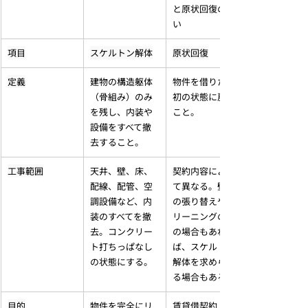
と原状回復の違
い
項目
スケルトン解体
原状回復
定義
建物の構造躯体
物件を借りた当
（骨組み）のみ
初の状態に戻す
を残し、内装や
こと。
設備をすべて撤
去すること。
工事範囲
天井、壁、床、
契約内容によっ
配線、配管、空
て異なる。壁紙
調設備など、内
の張り替えやク
装のすべてを撤
リーニングのみ
去。コンクリー
の場合もあれ
ト打ちっぱなし
ば、スケルトン
の状態にする。
解体を求められ
る場合もある。
目的
物件を完全にリ
賃貸借契約上の