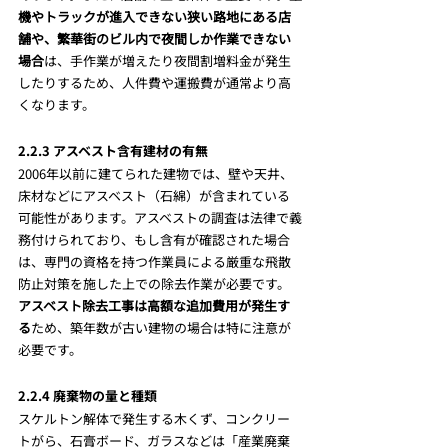
機やトラックが進入できない狭い路地にある店
舗や、繁華街のビル内で夜間しか作業できない
場合
は、手作業が増えたり夜間割増料金が発生
したりするため、人件費や運搬費が通常より高
くなります。
2.2.3 アスベスト含有建材の有無
2006年以前に建てられた建物では、壁や天井、
床材などにアスベスト（石綿）が含まれている
可能性があります。アスベストの調査は法律で義
務付けられており、もし含有が確認された場合
は、専門の資格を持つ作業員による厳重な飛散
防止対策を施した上での除去作業が必要です。
アスベスト除去工事は高額な追加費用が発生す
る
ため、築年数が古い建物の場合は特に注意が
必要です。
2.2.4 廃棄物の量と種類
スケルトン解体で発生する木くず、コンクリー
トがら、石膏ボード、ガラスなどは「産業廃棄