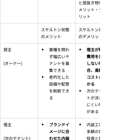
と居抜き物件の
メリット・デメ
リット
スケルトン状態
スケルトン状態
のメリット
のデメリット
貸主
業種を問わ
借主が解体
ず幅広いテ
費用を負担
(オーナー)
ナントを募
しない場
集できる
合、高額な
老朽化した
コストがか
設備や配管
かる
を刷新でき
次のテナン
る
トが決まり
にくい場合
がある
借主
ブランドイ
内装工事に
メージに合
多額の初期
(次のテナント)
わせた内装
投資と時間