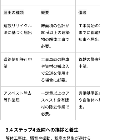
届出の種類
概要
備考
建設リサイクル
床面積の合計が
工事開始の7日前
法に基づく届出
80㎡以上の建築
までに都道府県
物の解体工事で
知事へ届出。
必要。
道路使用許可申
工事車両の駐車
管轄の警察署へ
請
や資材の搬出入
申請。
で公道を使用す
る場合に必要。
アスベスト除去
一定量以上のア
労働基準監督署
等作業届
スベスト含有建
や自治体へ届
材の除去作業で
出。
必要。
3.4 ステップ4 近隣への挨拶と養生
解体工事は、騒音や振動、粉塵の発生が避けら