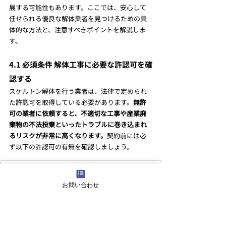
展する可能性もあります。ここでは、安心して
任せられる優良な解体業者を見つけるための具
体的な方法と、注意すべきポイントを解説しま
す。
4.1 必須条件 解体工事に必要な許認可を確
認する
スケルトン解体を行う業者は、法律で定められ
た許認可を取得している必要があります。
無許
可の業者に依頼すると、不適切な工事や産業廃
棄物の不法投棄といったトラブルに巻き込まれ
るリスクが非常に高くなります。
契約前には必
ず以下の許認可の有無を確認しましょう。
許認可の種類
内容と確認ポイント
お問い合わせ
建設業許可（解体工事
税込み500万円以上の解
業）
体工事を請け負う場合
に必須となる許可で
す。都道府県知事また