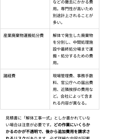
などの撤去にかかる費
用。専門性が高いため
別途計上されることが
多い。
産業廃棄物運搬処分費
解体で発生した廃棄物
を分別し、中間処理施
設や最終処分場まで運
搬・処分するための費
用。
諸経費
現場管理費、事務手数
料、官公庁への届出費
用、近隣挨拶の費用な
ど。会社によって含ま
れる内容が異なる。
見積書に「解体工事一式」としか書かれていな
い場合は注意が必要です。
どの作業にいくらか
かるのかが不透明で、後から追加費用を請求さ
れるリスク
があります。必ず詳細な内訳が記載