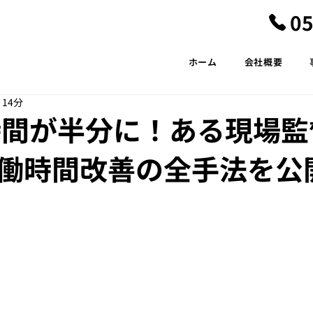
05
ホーム
会社概要
 14分
時間が半分に！ある現場監
働時間改善の全手法を公