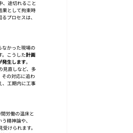
中、途切れること
結果として拘束時
図るプロセスは、
らなかった現場の
す。こうした
計画
が発生します
。
の見直しなど、多
、その対応に追わ
え、工期内に工事
時間労働の温床と
いう精神論や、
見受けられます。