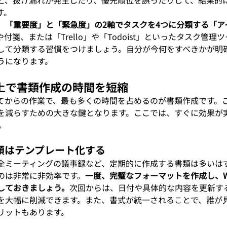
す。
、
「重要度」と「緊急度」の2軸でタスクを4つに分類する「ア
付箋、または「Trello」や「Todoist」といったタスク管
して分類する習慣をつけましょう。自分が今何をすべきかが明
うになります。
ル向上で書類作成の時間を短縮
てからの作業で、最も多くの時間を占めるのが書類作成です。
を減らすための大きな鍵となります。ここでは、すぐに効果が
。
う書類はテンプレート化する
全ミーティングの議事録など、定期的に作成する書類は多いは
のは非常に非効率です。
一度、完璧なフォーマットを作成し、Wor
しておきましょう。
次回からは、日付や具体的な内容を更新す
を大幅に削減できます。また、書式が統一されることで、誰が
リットもあります。