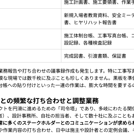
施工計画書、施工要領書、作業
新規入場者教育資料、安全ミー
書、ヒヤリハット報告書
施工体制台帳、工事写真台帳、
設記録、各種検査記録
完成図書、引渡書類、保証書
業務報告や打ち合わせの議事録作成も発生します。特に工事写
模な現場では数千枚に及ぶことも珍しくありません。黒板を準
台帳への貼り付けといった一連の作業は、膨大な時間を要する
関係者との頻繁な打ち合わせと調整業務
クトを円滑に進めるための「司令塔」であり、多岐にわたる関
者）、設計事務所、自社の担当者、そして数十社に及ぶことも
常に多くのステークホルダーとのコミュニケーションが求めら
や作業内容の打ち合わせ、日中は施主や設計者との定例会議、