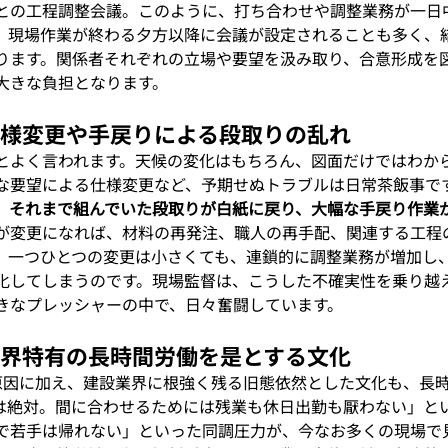
との工程調整会議。このように、打ち合わせや調整業務が一日
、現場作業が終わる夕方以降に会議が設定されることも多く、
ります。関係者それぞれの立場や要望を汲み取り、合意形成を
大きな負担となります。
急な仕様変更や手戻りによる段取りの乱れ
とよく言われます。天候の変化はもちろん、図面だけではわか
な要望による仕様変更など、予期せぬトラブルは日常茶飯事で
、それまで組んでいた段取りが白紙に戻り、大幅な手戻り作業
が変更になれば、材料の再発注、職人の再手配、関連する工程
。一つひとつの変更は小さくても、連鎖的に調整業務が増加し
化してしまうのです。現場監督は、こうした不確実性を乗り越
きなプレッシャーの中で、日々奮闘しています。
建設業界特有の長時間労働を是とする文化
原因に加え、建設業界に根強く残る旧態依然とした文化も、長
は絶対。間に合わせるためには残業も休日出勤も厭わない」と
で若手は帰れない」といった同調圧力が、今なお多くの現場で