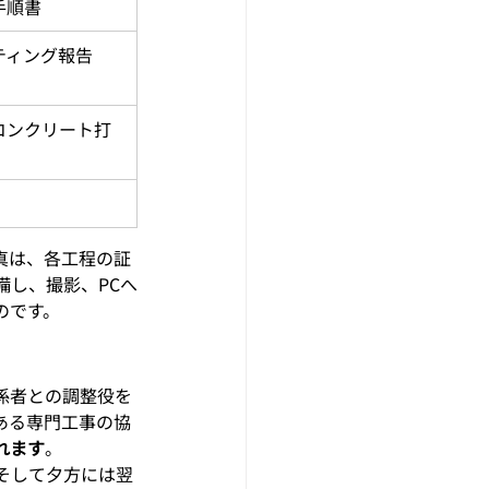
手順書
ティング報告
コンクリート打
真は、各工程の証
備し、撮影、PCへ
のです。
係者との調整役を
ある専門工事の協
れます
。
そして夕方には翌