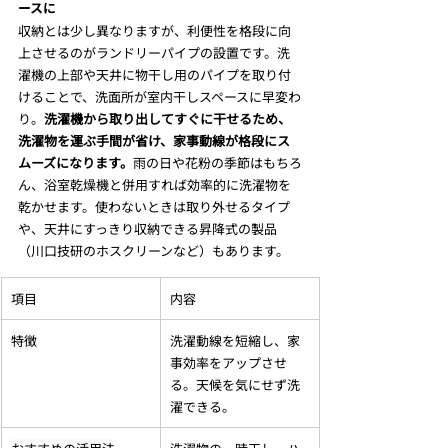
ースに
収納とは少し異なりますが、利便性を格段に向
上させるのがランドリーパイプの設置です。洗
濯機の上部や天井に物干し用のパイプを取り付
けることで、洗面所が室内干しスペースに早変わ
り。
洗濯機から取り出してすぐに干せるため、
洗濯物を運ぶ手間が省け、家事動線が格段にス
ムーズになります。
雨の日や花粉の季節はもちろ
ん、浴室乾燥機と併用すれば効率的に洗濯物を
乾かせます。使わないときは取り外せるタイプ
や、天井にすっきり収納できる昇降式の製品
（川口技研のホスクリーンなど）もあります。
項目
内容
特徴
洗濯動線を短縮し、家
事効率をアップさせ
る。天候を気にせず洗
濯できる。