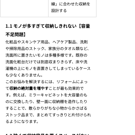
線」に合わせた収納を
設計する
1.1 モノが多すぎて収納しきれない【容量
不足問題】
化粧品やスキンケア用品、ヘアケア製品、洗剤
や掃除用品のストック、家族分のタオル類など、
洗面所に置きたいモノは多種多様です。既存の
洗面化粧台だけでは到底収まりきらず、床や洗
濯機の上にモノを直置きしてしまっているケース
も少なくありません。
このお悩みを解決するには、リフォームによっ
て
収納の絶対量を増やす
ことが最も効果的で
す。例えば、ミラーキャビネットを大容量のも
のに交換したり、壁一面に収納棚を造作したり
することで、散らかりがちな小物からかさばる
ストック品まで、まとめてすっきりと片付けられ
るようになります。