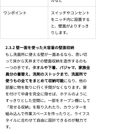
ルなど
ワンポイント
スイッチやコンセント
をニッチ内に設置する
と、壁面がよりすっき
りします。
2.3.2 壁一面を使った大容量の壁面収納
もし洗面所に使える壁が一面あるなら、思い切
って床から天井までの壁面収納を造作するのも
一つの手です。
タオルや下着、パジャマ、家族全
員分の着替え、洗剤のストックまで、洗面所で
使うもの全てをまとめて収納可能
になり、他の
部屋に物を取りに行く手間がなくなります。扉
を付けて中身を完全に隠せば、ホテルのように
すっきりとした空間に。一部をオープン棚にして
「見せる収納」を取り入れたり、カウンターを
組み込んで作業スペースを作ったりと、ライフス
タイルに合わせて自由に設計できるのが魅力で
す。