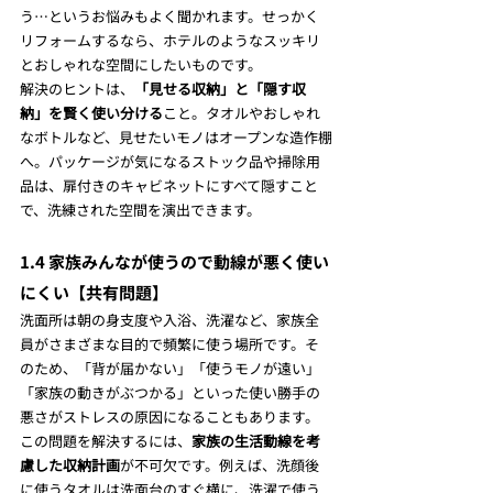
う…というお悩みもよく聞かれます。せっかく
リフォームするなら、ホテルのようなスッキリ
とおしゃれな空間にしたいものです。
解決のヒントは、
「見せる収納」と「隠す収
納」を賢く使い分ける
こと。タオルやおしゃれ
なボトルなど、見せたいモノはオープンな造作棚
へ。パッケージが気になるストック品や掃除用
品は、扉付きのキャビネットにすべて隠すこと
で、洗練された空間を演出できます。
1.4 家族みんなが使うので動線が悪く使い
にくい【共有問題】
洗面所は朝の身支度や入浴、洗濯など、家族全
員がさまざまな目的で頻繁に使う場所です。そ
のため、「背が届かない」「使うモノが遠い」
「家族の動きがぶつかる」といった使い勝手の
悪さがストレスの原因になることもあります。
この問題を解決するには、
家族の生活動線を考
慮した収納計画
が不可欠です。例えば、洗顔後
に使うタオルは洗面台のすぐ横に、洗濯で使う