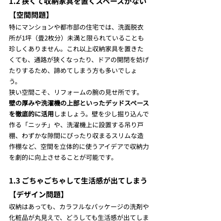
1.2 狭くて収納家具を置くスペースがない
【空間問題】
特にマンションや都市部の住宅では、洗面脱衣
所が1坪（畳2枚分）未満と限られていることも
珍しくありません。これ以上収納家具を置きた
くても、通路が狭くなったり、ドアの開閉を妨げ
たりするため、諦めてしまう方も多いでしょ
う。
狭い空間こそ、リフォームの腕の見せ所です。
壁の厚みや洗濯機の上部といったデッドスペース
を徹底的に活用
しましょう。壁を少し掘り込んで
作る「ニッチ」や、洗濯機上に設置する吊り戸
棚、わずかな隙間にぴったり収まるスリムな造
作棚など、空間を立体的に使うアイデアで収納力
を劇的に向上させることが可能です。
1.3 ごちゃごちゃして生活感が出てしまう
【デザイン問題】
収納はあっても、カラフルなパッケージの洗剤や
化粧品が丸見えで、どうしても生活感が出てしま