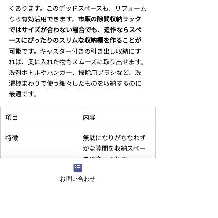
くあります。このデッドスペースも、リフォーム
なら有効活用できます。
市販の隙間収納ラック
ではサイズが合わない場合でも、造作ならスペ
ースにぴったりのスリムな収納棚を作ることが
可能
です。キャスター付きの引き出し収納にす
れば、奥に入れた物もスムーズに取り出せます。
洗剤ボトルやハンガー、掃除用ブラシなど、洗
濯機まわりで使う細々したものを収納するのに
最適です。
項目
内容
特徴
無駄になりがちなわず
かな隙間を収納スペー
スに変えられる。
お問い合わせ
おすすめの収納物
洗剤ボトル、ハンガ
ー、洗濯ネット、掃除
用具、ゴミ箱など